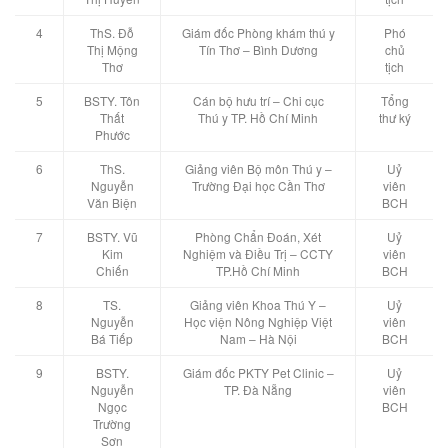
4
ThS. Đỗ
Giám đốc Phòng khám thú y
Phó
Thị Mộng
Tín Thơ – Bình Dương
chủ
Thơ
tịch
5
BSTY. Tôn
Cán bộ hưu trí – Chi cục
Tổng
Thất
Thú y TP. Hồ Chí Minh
thư ký
Phước
6
ThS.
Giảng viên Bộ môn Thú y –
Uỷ
Nguyễn
Trường Đại học Cần Thơ
viên
Văn Biện
BCH
7
BSTY. Vũ
Phòng Chẩn Đoán, Xét
Uỷ
Kim
Nghiệm và Điều Trị – CCTY
viên
Chiến
TP.Hồ Chí Minh
BCH
8
TS.
Giảng viên Khoa Thú Y –
Uỷ
Nguyễn
Học viện Nông Nghiệp Việt
viên
Bá Tiếp
Nam – Hà Nội
BCH
9
BSTY.
Giám đốc PKTY Pet Clinic –
Uỷ
Nguyễn
TP. Đà Nẵng
viên
Ngọc
BCH
Trường
Sơn