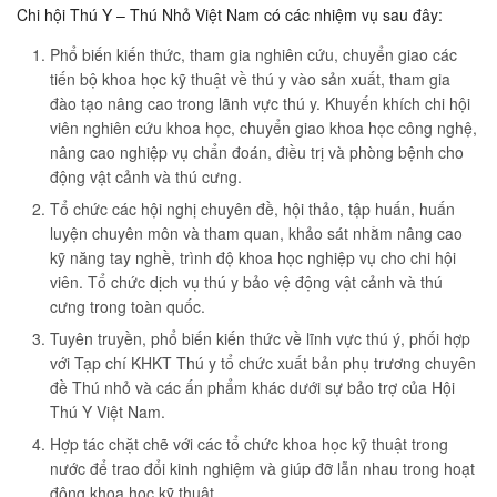
Chi hội Thú Y – Thú Nhỏ Việt Nam có các nhiệm vụ sau đây:
Phổ biến kiến thức, tham gia nghiên cứu, chuyển giao các
tiến bộ khoa học kỹ thuật về thú y vào sản xuất, tham gia
đào tạo nâng cao trong lãnh vực thú y. Khuyến khích chi hội
viên nghiên cứu khoa học, chuyển giao khoa học công nghệ,
nâng cao nghiệp vụ chẩn đoán, điều trị và phòng bệnh cho
động vật cảnh và thú cưng.
Tổ chức các hội nghị chuyên đề, hội thảo, tập huấn, huấn
luyện chuyên môn và tham quan, khảo sát nhằm nâng cao
kỹ năng tay nghề, trình độ khoa học nghiệp vụ cho chi hội
viên. Tổ chức dịch vụ thú y bảo vệ động vật cảnh và thú
cưng trong toàn quốc.
Tuyên truyền, phổ biến kiến thức về lĩnh vực thú ý, phối hợp
với Tạp chí KHKT Thú y tổ chức xuất bản phụ trương chuyên
đề Thú nhỏ và các ấn phẩm khác dưới sự bảo trợ của Hội
Thú Y Việt Nam.
Hợp tác chặt chẽ với các tổ chức khoa học kỹ thuật trong
nước để trao đổi kinh nghiệm và giúp đỡ lẫn nhau trong hoạt
động khoa học kỹ thuật.