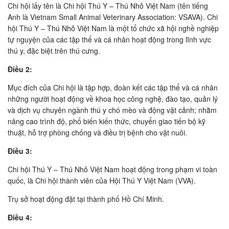
Chi hội lấy tên là Chi hội Thú Y – Thú Nhỏ Việt Nam (tên tiếng
Anh là Vietnam Small Animal Veterinary Association: VSAVA). Chi
hội Thú Y – Thú Nhỏ Việt Nam là một tổ chức xã hội nghề nghiệp
tự nguyện của các tập thể và cá nhân hoạt động trong lĩnh vực
thú y, đặc biệt trên thú cưng.
Ðiều 2:
Mục đích của Chi hội là tập hợp, đoàn kết các tập thể và cá nhân
những người hoạt động về khoa học công nghệ, đào tạo, quản lý
và dịch vụ chuyên ngành thú y chó mèo và động vật cảnh; nhằm
nâng cao trình độ, phổ biến kiến thức, chuyển giao tiến bộ kỹ
thuật, hỗ trợ phòng chống và điều trị bệnh cho vật nuôi.
Ðiều 3:
Chi hội Thú Y – Thú Nhỏ Việt Nam hoạt động trong phạm vi toàn
quốc, là Chi hội thành viên của Hội Thú Y Việt Nam (VVA).
Trụ sở hoạt động đặt tại thành phố Hồ Chí Minh.
Ðiều 4: