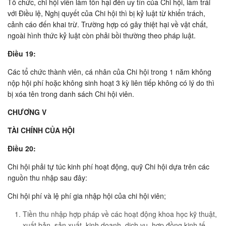
Tổ chức, chi hội viên làm tổn hại đến uy tín của Chi hội, làm trái
với Ðiều lệ, Nghị quyết của Chi hội thì bị kỷ luật từ khiển trách,
cảnh cáo đến khai trừ. Trường hợp có gây thiệt hại về vật chất,
ngoài hình thức kỷ luật còn phải bồi thường theo pháp luật.
Ðiều 19:
Các tổ chức thành viên, cá nhân của Chi hội trong 1 năm không
nộp hội phí hoặc không sinh hoạt 3 kỳ liên tiếp không có lý do thì
bị xóa tên trong danh sách Chi hội viên.
CHƯƠNG V
TÀI CHÍNH CỦA HỘI
Ðiều 20:
Chi hội phải tự túc kinh phí hoạt động, quỹ Chi hội dựa trên các
nguồn thu nhập sau đây:
Chi hội phí và lệ phí gia nhập hội của chi hội viên;
Tiền thu nhập hợp pháp về các hoạt động khoa học kỹ thuật,
xuất bản, sản xuất, kinh doanh, dịch vụ, hợp đồng kinh tế,