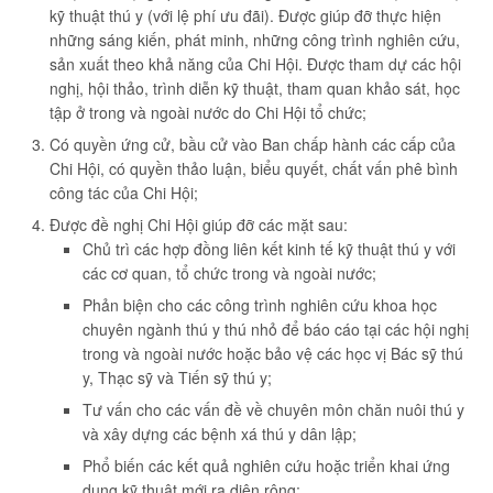
kỹ thuật thú y (với lệ phí ưu đãi). Ðược giúp đỡ thực hiện
những sáng kiến, phát minh, những công trình nghiên cứu,
sản xuất theo khả năng của Chi Hội. Ðược tham dự các hội
nghị, hội thảo, trình diễn kỹ thuật, tham quan khảo sát, học
tập ở trong và ngoài nước do Chi Hội tổ chức;
Có quyền ứng cử, bầu cử vào Ban chấp hành các cấp của
Chi Hội, có quyền thảo luận, biểu quyết, chất vấn phê bình
công tác của Chi Hội;
Ðược đề nghị Chi Hội giúp đỡ các mặt sau:
Chủ trì các hợp đồng liên kết kinh tế kỹ thuật thú y với
các cơ quan, tổ chức trong và ngoài nước;
Phản biện cho các công trình nghiên cứu khoa học
chuyên ngành thú y thú nhỏ để báo cáo tại các hội nghị
trong và ngoài nước hoặc bảo vệ các học vị Bác sỹ thú
y, Thạc sỹ và Tiến sỹ thú y;
Tư vấn cho các vấn đề về chuyên môn chăn nuôi thú y
và xây dựng các bệnh xá thú y dân lập;
Phổ biến các kết quả nghiên cứu hoặc triển khai ứng
dụng kỹ thuật mới ra diện rộng;