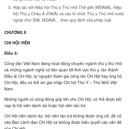
Hợp tác với Hiệp hội Thú y Thú nhỏ Thế giới (WSAVA), Hiệp
hội Thú y Châu Á (FAVA) và các tổ chức Thú y Thú nhỏ nước
ngoài như SVA, MSAVA… theo quy định của pháp luật.
CHƯƠNG II
CHI HỘI VIÊN
Ðiều 5:
Công dân Việt Nam đang hoạt động chuyên ngành thú y thú nhỏ
và những ngành nghề có liên quan tới lĩnh vực thú y, tán thành
Ðiều lệ Chi Hội, tự nguyện tham gia công tác Chi Hội hay ủng hộ
Chi Hội, đều có thể xin gia nhập Chi hội Thú Y – Thú Nhỏ Việt
Nam.
Những người có công đóng góp lớn cho Chi Hội, có thể được kết
nạp là hội viên danh dự hoặc hội viên tán trợ.
Chi Hội viên danh dự, hội viên tán trợ không được ứng cử, đề cử
vào Ban Lãnh đạo Chi Hội và không được biểu quyết các vấn đề
của Chi Hội.