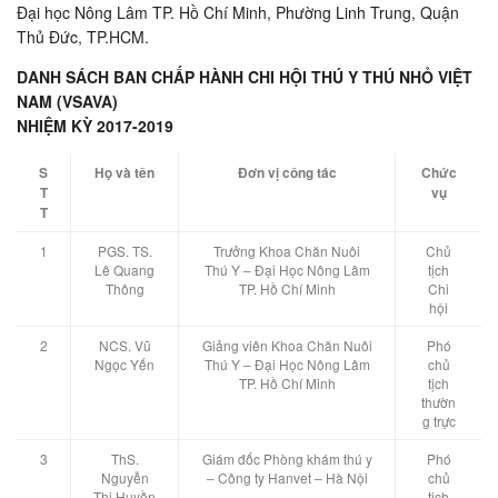
Đại học Nông Lâm TP. Hồ Chí Minh, Phường Linh Trung, Quận
Thủ Đức, TP.HCM.
DANH SÁCH BAN CHẤP HÀNH CHI HỘI THÚ Y THÚ NHỎ VIỆT
NAM (VSAVA)
NHIỆM KỲ 2017-2019
S
Họ và tên
Đơn vị công tác
Chức
T
vụ
T
1
PGS. TS.
Trưởng Khoa Chăn Nuôi
Chủ
Lê Quang
Thú Y – Đại Học Nông Lâm
tịch
Thông
TP. Hồ Chí Minh
Chi
hội
2
NCS. Vũ
Giảng viên Khoa Chăn Nuôi
Phó
Ngọc Yến
Thú Y – Đại Học Nông Lâm
chủ
TP. Hồ Chí Minh
tịch
thườn
g trực
3
ThS.
Giám đốc Phòng khám thú y
Phó
Nguyễn
– Công ty Hanvet – Hà Nội
chủ
Thị Huyền
tịch