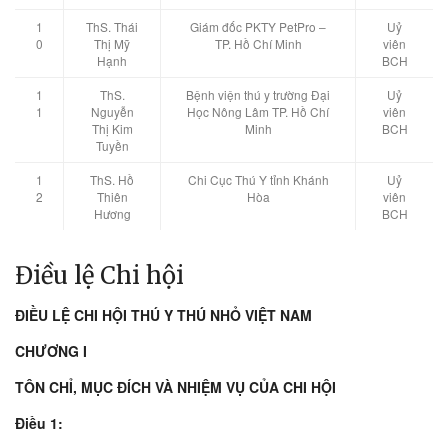
1
ThS. Thái
Giám đốc PKTY PetPro –
Uỷ
0
Thị Mỹ
TP. Hồ Chí Minh
viên
Hạnh
BCH
1
ThS.
Bệnh viện thú y trường Đại
Uỷ
1
Nguyễn
Học Nông Lâm TP. Hồ Chí
viên
Thị Kim
Minh
BCH
Tuyền
1
ThS. Hồ
Chi Cục Thú Y tỉnh Khánh
Uỷ
2
Thiên
Hòa
viên
Hương
BCH
Điều lệ Chi hội
ÐIỀU LỆ CHI HỘI THÚ Y THÚ NHỎ VIỆT NAM
CHƯƠNG I
TÔN CHỈ, MỤC ÐÍCH VÀ NHIỆM VỤ CỦA CHI HỘI
Ðiều 1: