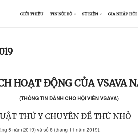
GIỚI THIỆU
TIN NỘI BỘ
SỰ KIỆN
GIA NHẬP HỘI
019
CH HOẠT ĐỘNG CỦA VSAVA N
(THÔNG TIN DÀNH CHO HỘI VIÊN VSAVA)
THUẬT THÚ Y CHUYÊN ĐỀ THÚ NHỎ
háng 5 năm 2019) và số 8 (tháng 11 năm 2019).