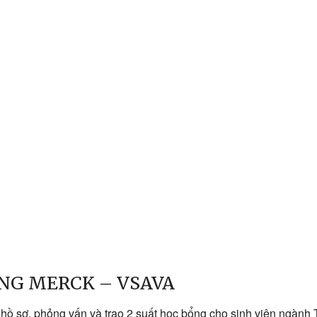
ỔNG MERCK – VSAVA
hồ sơ, phỏng vấn và trao 2 suất học bổng cho sinh viên ngành Th