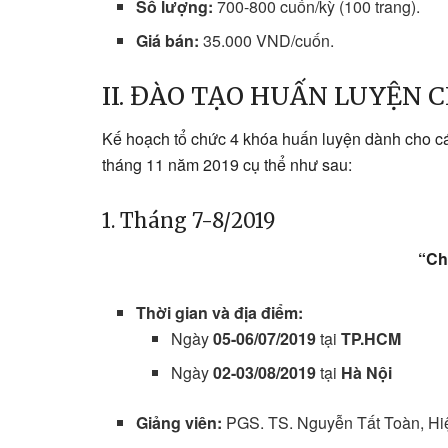
Số lượng:
700-800 cuốn/kỳ (100 trang).
Giá bán:
35.000 VND/cuốn.
II. ĐÀO TẠO HUẤN LUYỆN
Kế hoạch tổ chức 4 khóa huấn luyện dành cho các 
tháng 11 năm 2019 cụ thể như sau:
1. Tháng 7-8/2019
“Ch
Thời gian và địa điểm:
Ngày
05-06/07/2019
tại
TP.HCM
Ngày
02-03/08/2019
tại
Hà Nội
Giảng viên:
PGS. TS. Nguyễn Tất Toàn, H