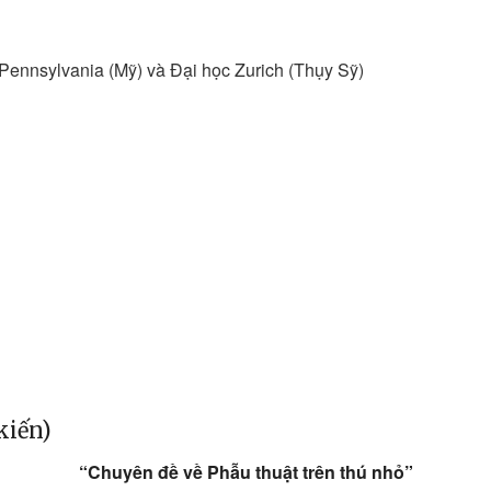
Pennsylvania (Mỹ) và Đại học Zurich (Thụy Sỹ)
kiến)
“Chuyên đề về Phẫu thuật trên thú nhỏ”