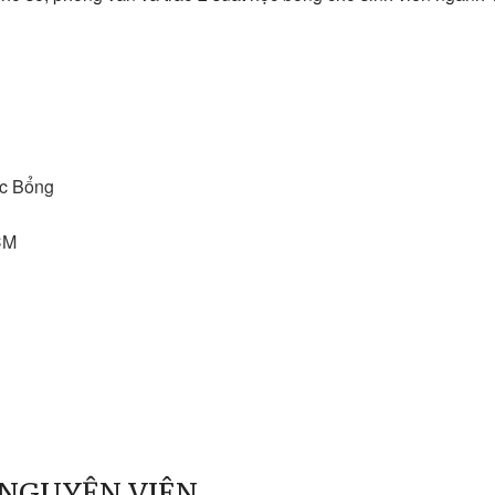
ọc Bổng
CM
H NGUYỆN VIÊN